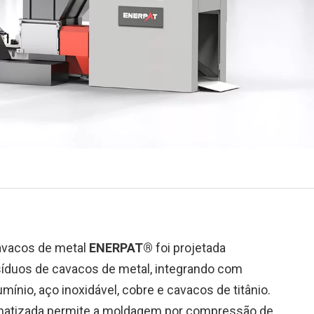
cavacos de metal
ENERPAT®
foi projetada
esíduos de cavacos de metal, integrando com
umínio, aço inoxidável, cobre e cavacos de titânio.
omatizada permite a moldagem por compressão de