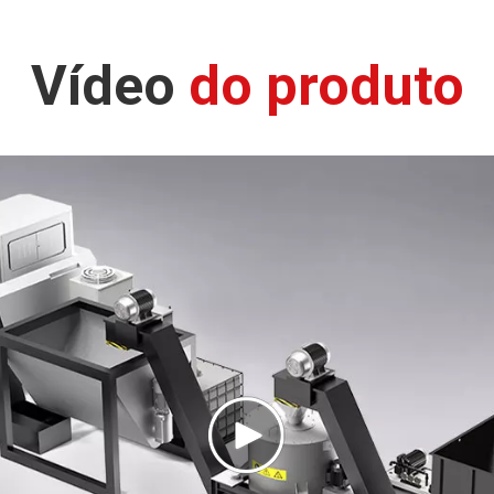
scas de cobre
Lascas de alu
Vídeo
do produto