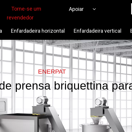
Torne-se um
Apoiar
revendedor
a
Enfardadeira horizontal
Enfardadeira vertical
ENERPAT
de prensa briquettina par
os de metal